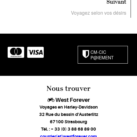
Suivant
Voyagez selon vos désirs
CM-CIC
P@IEMENT
Nous trouver
West Forever
Voyages en Harley-Davidson
32 Rue du bassin d'Austerlitz
67100 Strasbourg
Tél. : + 33 (0) 3 88 68 89 00
courrier(at)westforever.com