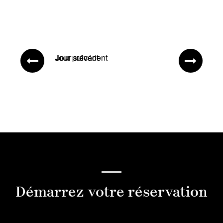
Jour précédent
Jour suivant
Démarrez votre réservation