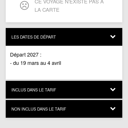
CE VOYAGE N'EXISTE PAS À
LA CARTE
LES DATES DE DÉPART
Départ 2027 :
- du 19 mars au 4 avril
INCLUS DANS LE TARIF
NOS PRIX COMPRENNENT:
NON INCLUS DANS LE TARIF
Les vols réguliers A/R au départ de Paris
Charles de Gaulle avec taxes d’aéroport
NE COMPRENNENT PAS :