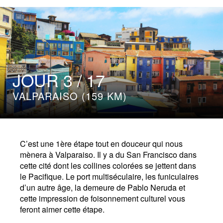
votre retour si aucun dommage n’est constaté
sur la moto
Les entrées dans les parcs nationaux, les
visites, péages et ferries prévus au programme
Les parkings
JOUR 3 / 17
De l’eau fraîche à volonté
VALPARAISO (159 KM)
Un carnet “Infos Voyage” dématérialisé sur
smartphone ou tablette
Un cadeau West Forever
C’est une 1ère étape tout en douceur qui nous
mènera à Valparaiso. Il y a du San Francisco dans
cette cité dont les collines colorées se jettent dans
le Pacifique. Le port multiséculaire, les funiculaires
d’un autre âge, la demeure de Pablo Neruda et
cette impression de foisonnement culturel vous
feront aimer cette étape.