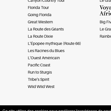
Canyon Country Tour
Le Gr
Voy
Florida Tour
Afri
Going Florida
Great Western
Big Fi
La Route des Géants
Le Gra
La Route Dixie
Rainb
L'Épopée mythique (Route 66)
Les Racines du Blues
L'Ouest Américain
Pacific Coast
Run to Sturgis
Tribe's Spirit
Wild Wild West
Ce site utilise des cookies pour améliorer l'expérience de navi