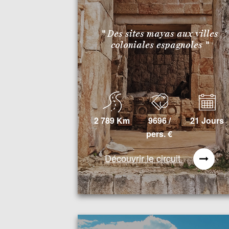
" Des sites mayas aux villes
coloniales espagnoles "
2 789 Km
9696 /
21 Jours
pers.
€
Découvrir le circuit