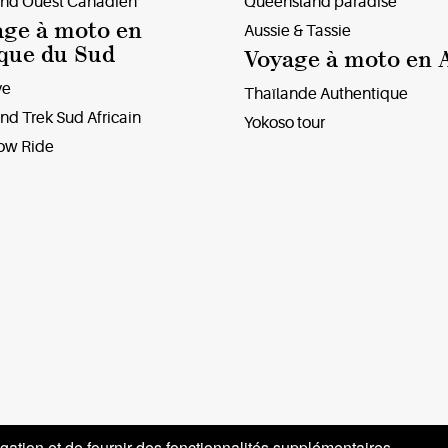
and Ouest Canadien
Queensland paradise
age à moto en
Aussie & Tassie
que du Sud
Voyage à moto en 
ve
Thaïlande Authentique
nd Trek Sud Africain
Yokoso tour
ow Ride
gation et de fournir des fonctionnalités supplémentaires.