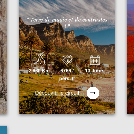
" Terre de magie et de contrastes
! "
2 660 Km
6766 /
13 Jours
pers.
€
Découvrir le circuit