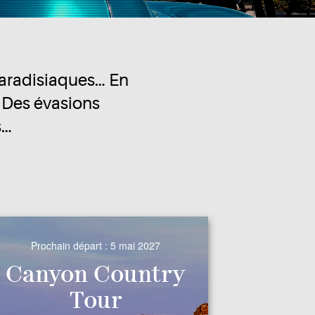
 paradisiaques… En
! Des évasions
s…
Prochain départ :
5 mai 2027
Canyon Country
Tour