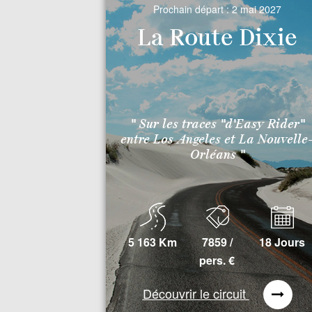
Prochain départ :
2 mai 2027
La Route Dixie
" Sur les traces "d'Easy Rider"
entre Los Angeles et La Nouvelle
Orléans "
5 163 Km
7859 /
18 Jours
pers.
€
Découvrir le circuit