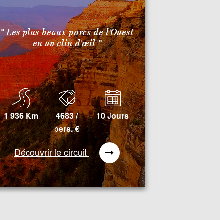
" Les plus beaux parcs de l'Ouest
en un clin d'œil "
1 936 Km
4683 /
10 Jours
pers.
€
Découvrir le circuit